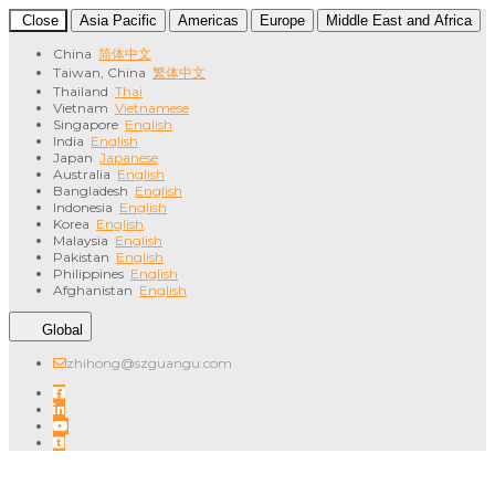
Close
Asia Pacific
Americas
Europe
Middle East and Africa
China
简体中文
Taiwan, China
繁体中文
Thailand
Thai
Vietnam
Vietnamese
Singapore
English
India
English
Japan
Japanese
Australia
English
Bangladesh
English
Indonesia
English
Korea
English
Malaysia
English
Pakistan
English
Philippines
English
Afghanistan
English
Global
zhihong@szguangu.com