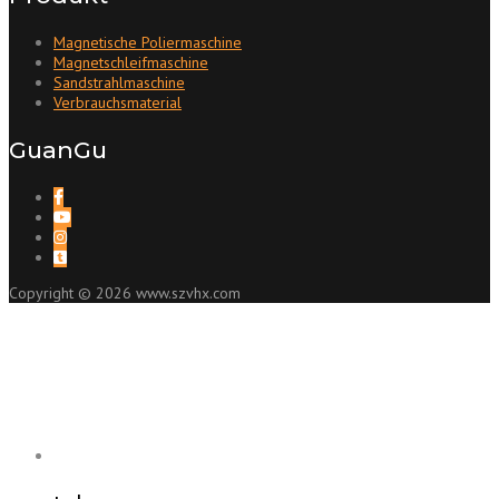
Magnetische Poliermaschine
Magnetschleifmaschine
Sandstrahlmaschine
Verbrauchsmaterial
GuanGu
Copyright © 2026 www.szvhx.com