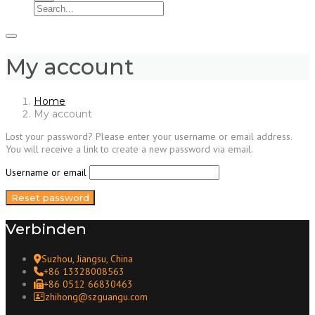
My account
Home
My account
Lost your password? Please enter your username or email address.
You will receive a link to create a new password via email.
Username or email
Reset password
Verbinden
Suzhou, Jiangsu, China
+86 13328008563
+86 0512 66830463
zhihong@szguangu.com